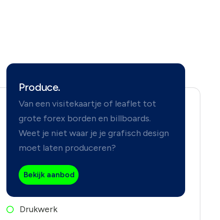
Produce.
Van een visitekaartje of leaflet tot
grote forex borden en billboards.
Weet je niet waar je je grafisch design
moet laten produceren?
Bekijk aanbod
Drukwerk