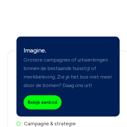
Imagine.
Grotere campagnes of uitwerkingen
binnen de bestaande huisstijl of
merkbeleving. Zie je het bos niet meer
door de bomen? Daag ons uit!
Bekijk aanbod
Campagne & strategie