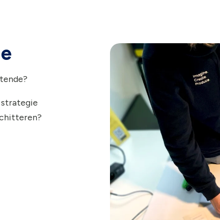
ie
stende?
 strategie
schitteren?