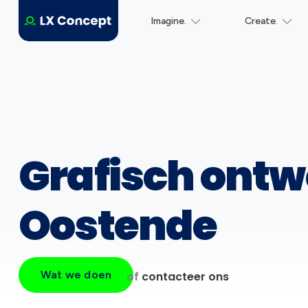
Imagine.
Create.
Grafisch ontw
Oostende
Wat we doen
of
contacteer ons