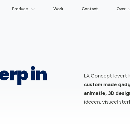
Produce.
Work
Contact
Over
erp in
LX Concept levert 
c
ustom made gadge
animatie, 3D desi
ideeën, visueel ste