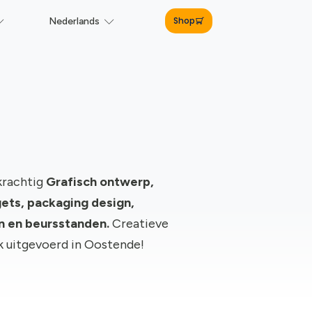
Shop
Nederlands
krachtig
Grafisch ontwerp,
ts, packaging design,
gn en beursstanden.
Creatieve
rk uitgevoerd in Oostende!