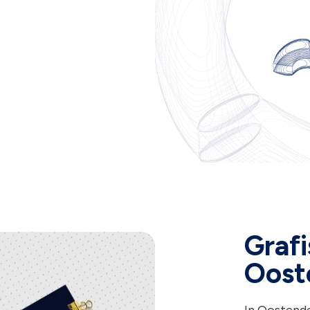
Grafi
Oost
In Oostend