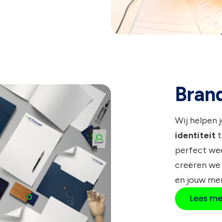
Bran
Wij helpen 
identiteit
t
perfect wee
creëren we
en jouw me
Lees me