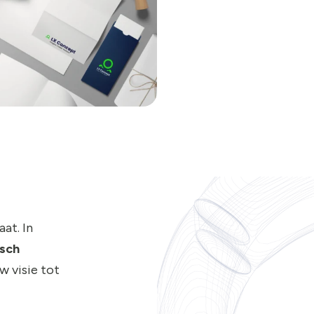
at. In
isch
w visie tot