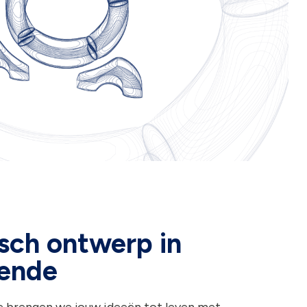
sch ontwerp in
ende
e brengen we jouw ideeën tot leven met