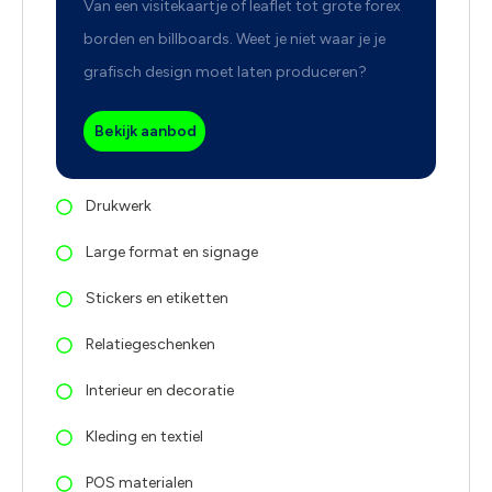
Van een visitekaartje of leaflet tot grote forex
borden en billboards. Weet je niet waar je je
grafisch design moet laten produceren?
Bekijk aanbod
Drukwerk
Large format en signage
Stickers en etiketten
Relatiegeschenken
Interieur en decoratie
Kleding en textiel
POS materialen