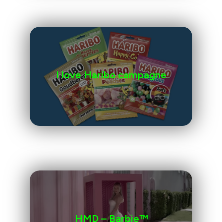
I love Haribo campagne
HMD – Barbie™️