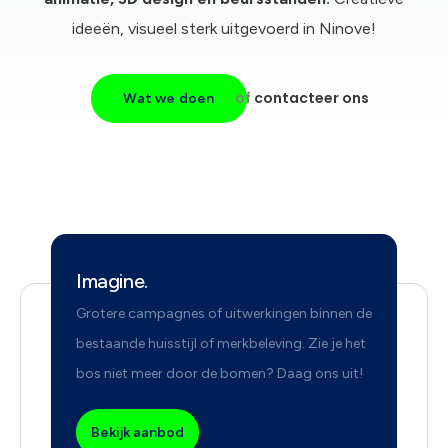
ideeën, visueel sterk uitgevoerd in Ninove!
of
contacteer ons
Wat we doen
Imagine.
Grotere campagnes of uitwerkingen binnen de
bestaande huisstijl of merkbeleving. Zie je het
bos niet meer door de bomen? Daag ons uit!
Bekijk aanbod