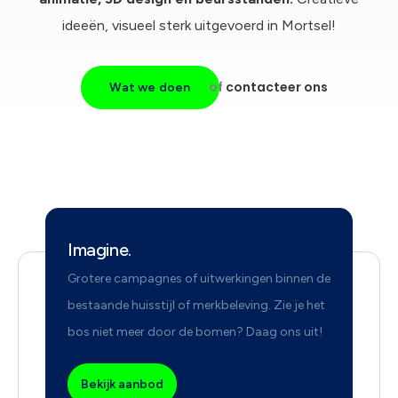
ideeën, visueel sterk uitgevoerd in Mortsel!
of
contacteer ons
Wat we doen
Imagine.
Grotere campagnes of uitwerkingen binnen de
bestaande huisstijl of merkbeleving. Zie je het
bos niet meer door de bomen? Daag ons uit!
Bekijk aanbod