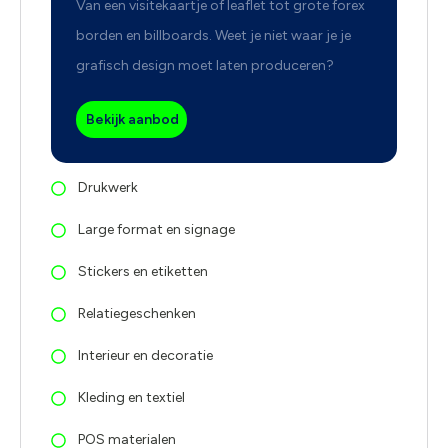
Van een visitekaartje of leaflet tot grote forex
borden en billboards. Weet je niet waar je je
grafisch design moet laten produceren?
Bekijk aanbod
Drukwerk
Large format en signage
Stickers en etiketten
Relatiegeschenken
Interieur en decoratie
Kleding en textiel
POS materialen