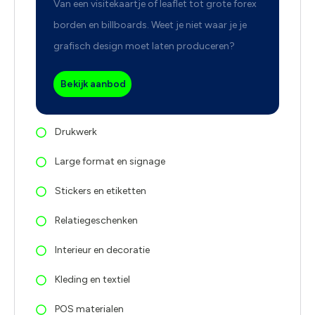
Van een visitekaartje of leaflet tot grote forex
borden en billboards. Weet je niet waar je je
grafisch design moet laten produceren?
Bekijk aanbod
Drukwerk
Large format en signage
Stickers en etiketten
Relatiegeschenken
Interieur en decoratie
Kleding en textiel
POS materialen