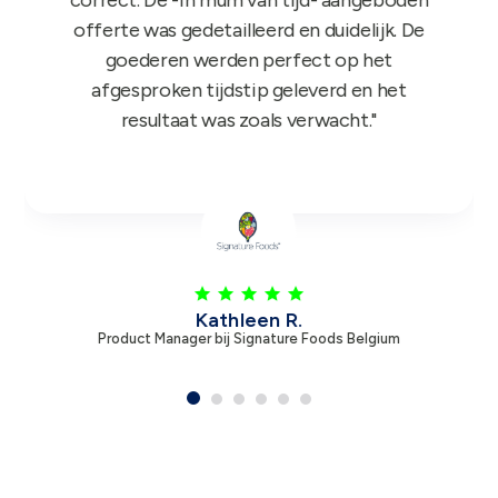
feedback dus nogmaals bedankt!"
Leen V.
Product Manager bij Zambon