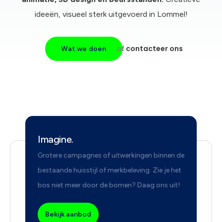
ideeën, visueel sterk uitgevoerd in Lommel!
of
contacteer ons
Wat we doen
Imagine.
Grotere campagnes of uitwerkingen binnen de
bestaande huisstijl of merkbeleving. Zie je het
bos niet meer door de bomen? Daag ons uit!
Bekijk aanbod