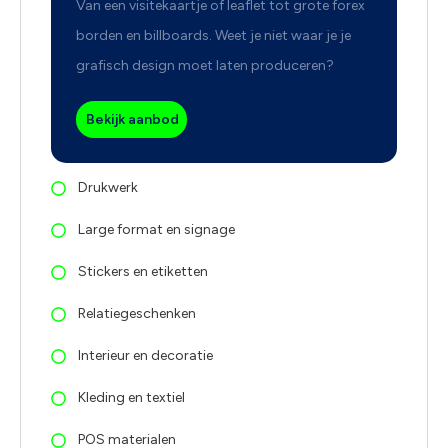
Van een visitekaartje of leaflet tot grote forex
borden en billboards. Weet je niet waar je je
grafisch design moet laten produceren?
Bekijk aanbod
Drukwerk
Large format en signage
Stickers en etiketten
Relatiegeschenken
Interieur en decoratie
Kleding en textiel
POS materialen