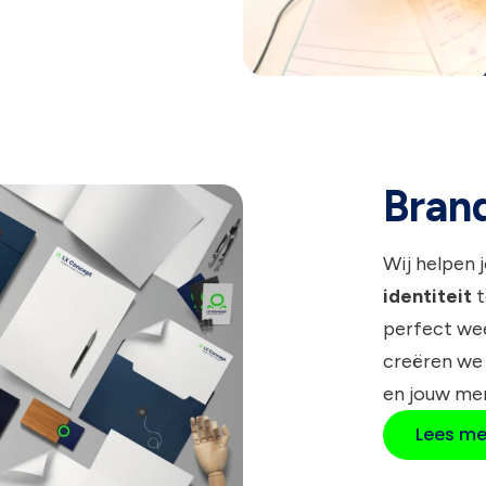
Bran
Wij helpen 
identiteit
t
perfect wee
creëren we
en jouw me
Lees me