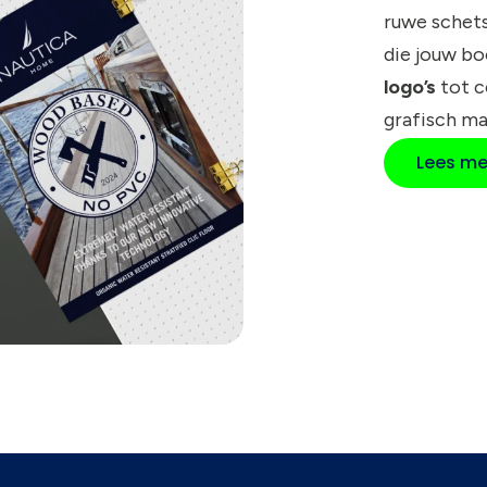
ruwe schets
die jouw b
logo’s
tot 
grafisch ma
Lees me