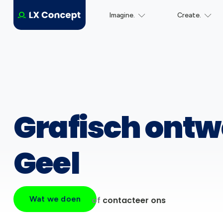
Imagine.
Create.
Grafisch ontw
Geel
Wat we doen
of
contacteer ons