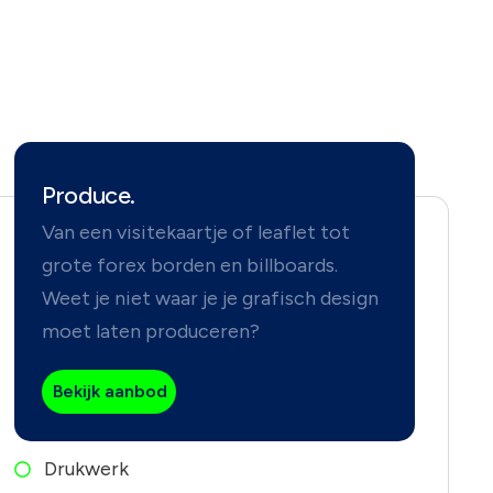
Produce.
Van een visitekaartje of leaflet tot
grote forex borden en billboards.
Weet je niet waar je je grafisch design
moet laten produceren?
Bekijk aanbod
Drukwerk