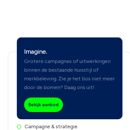
Imagine.
Grotere campagnes of uitwerkingen
binnen de bestaande huisstijl of
merkbeleving. Zie je het bos niet meer
door de bomen? Daag ons uit!
Bekijk aanbod
Campagne & strategie