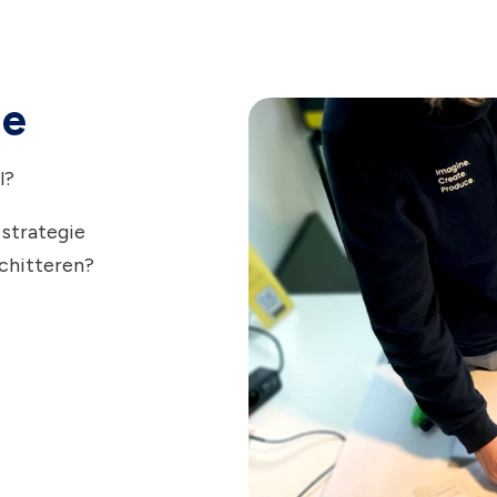
ie
l?
 strategie
schitteren?