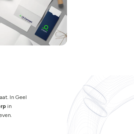
at. In Geel
erp
in
even.