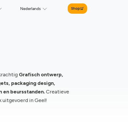
Shop
Nederlands
krachtig
Grafisch ontwerp,
ts, packaging design,
gn en beursstanden.
Creatieve
k uitgevoerd in Geel!