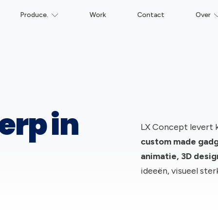
Produce.
Work
Contact
Over
erp in
LX Concept levert 
c
ustom made gadge
animatie, 3D desi
ideeën, visueel ster