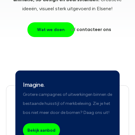
ideeën, visueel sterk uitgevoerd in Elsene!
of
contacteer ons
Wat we doen
Imagine.
Grotere campagnes of uitwerkingen binnen de
bestaande huisstijl of merkbeleving. Zie je het
bos niet meer door de bomen? Daag ons uit!
Bekijk aanbod