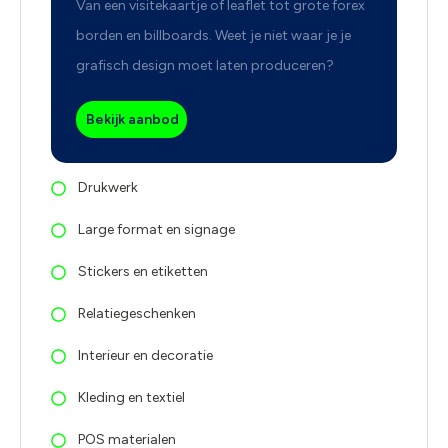
Van een visitekaartje of leaflet tot grote forex
borden en billboards. Weet je niet waar je je
grafisch design moet laten produceren?
Bekijk aanbod
Drukwerk
Large format en signage
Stickers en etiketten
Relatiegeschenken
Interieur en decoratie
Kleding en textiel
POS materialen