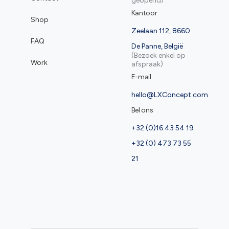
geopend)
Kantoor
Shop
Zeelaan 112, 8660
FAQ
De Panne, België
(Bezoek enkel op
Work
afspraak)
E-mail
hello@LXConcept.com
Bel ons
+32 (0)16 43 54 19
+32 (0) 473 73 55
21