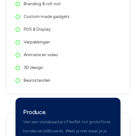
Branding & roll-out
Custom made gadgets
POS & Display
Verpakkingen
Animatie en video
3D design
Beursstanden
Produce.
Van een visitekaartje of leaflet tot grote forex
borden en billboards. Weet je niet waar je je