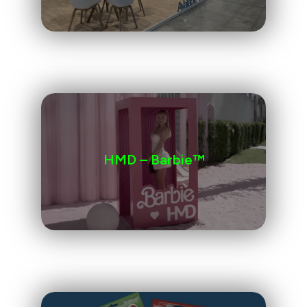
HMD – Barbie™️