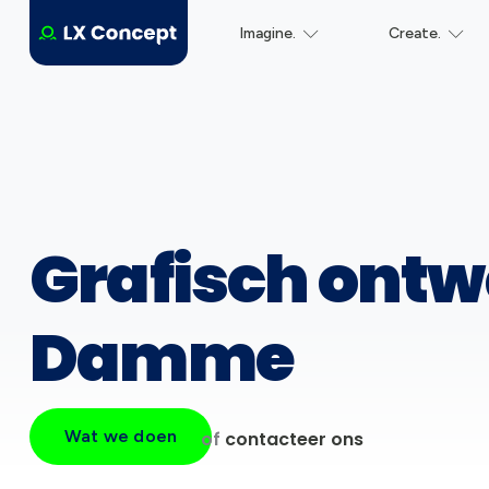
Imagine.
Create.
Grafisch ontw
Damme
Wat we doen
of
contacteer ons