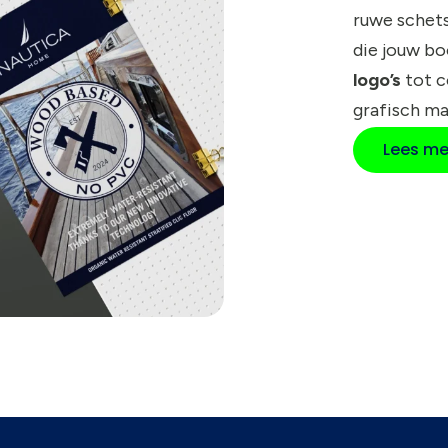
ruwe schets
die jouw b
logo’s
tot 
grafisch ma
Lees me