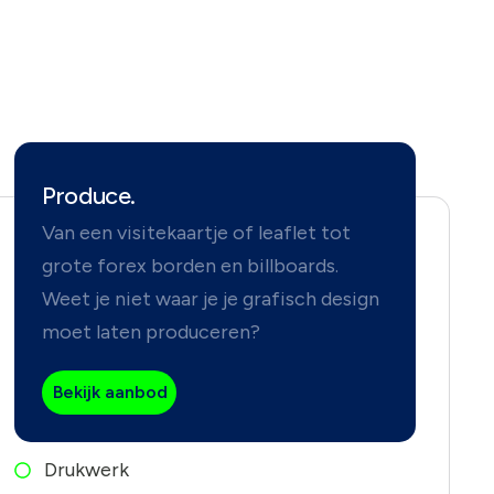
Produce.
Van een visitekaartje of leaflet tot
grote forex borden en billboards.
Weet je niet waar je je grafisch design
moet laten produceren?
Bekijk aanbod
Drukwerk