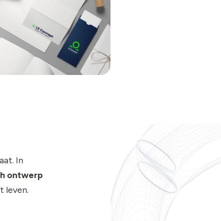
at. In
ch ontwerp
t leven.