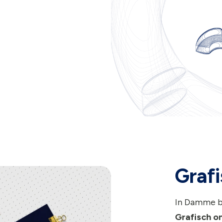
Graf
In Damme b
Grafisch o