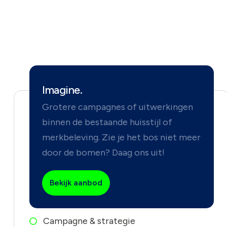
Imagine.
Grotere campagnes of uitwerkingen
binnen de bestaande huisstijl of
merkbeleving. Zie je het bos niet meer
door de bomen? Daag ons uit!
Bekijk aanbod
Campagne & strategie