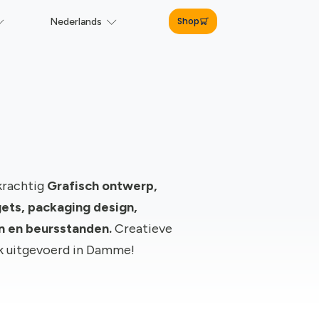
Shop
Nederlands
krachtig
Grafisch ontwerp,
ts, packaging design,
gn en beursstanden.
Creatieve
rk uitgevoerd in Damme!