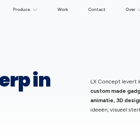
Produce.
Work
Contact
Over
erp in
LX Concept levert 
c
ustom made gadge
animatie, 3D desi
ideeën, visueel ste