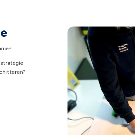
ie
amme?
 strategie
schitteren?