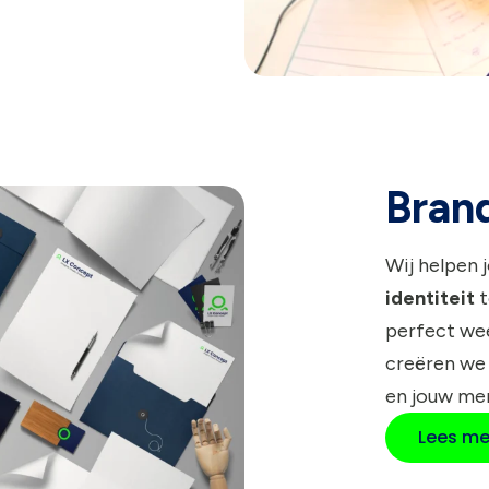
Bran
Wij helpen
identiteit
t
perfect wee
creëren we
en jouw me
Lees me