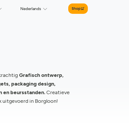
Shop
Nederlands
krachtig
Grafisch ontwerp,
ts, packaging design,
gn en beursstanden.
Creatieve
rk uitgevoerd in Borgloon!