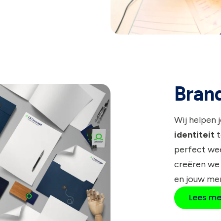
Bran
Wij helpen 
identiteit
t
perfect wee
creëren we
en jouw me
Lees me