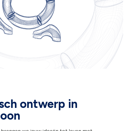
sch ontwerp in
loon
 brengen we jouw ideeën tot leven met