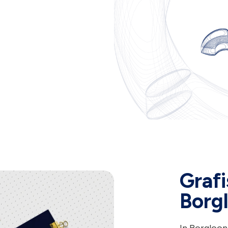
Grafi
Borg
In Borgloon