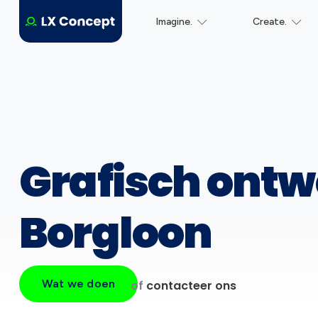
Imagine.
Create.
Grafisch ontw
Borgloon
Wat we doen
of
contacteer ons