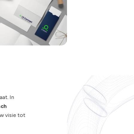
at. In
sch
w visie tot