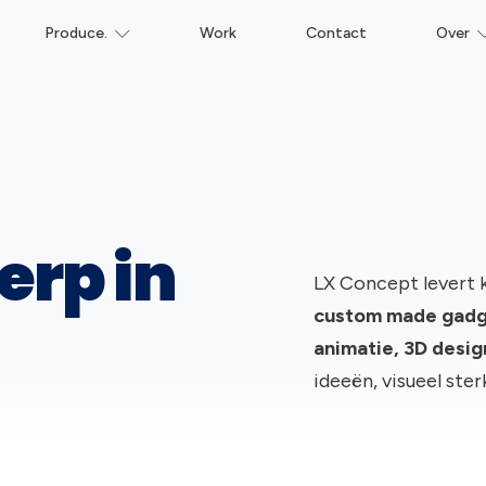
Produce.
Work
Contact
Over
erp in
LX Concept levert 
c
ustom made gadge
animatie, 3D desi
ideeën, visueel ste