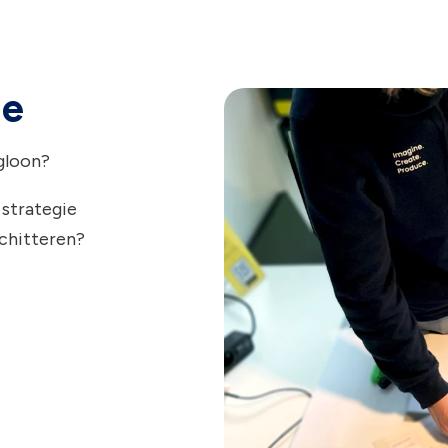
ie
gloon?
 strategie
schitteren?