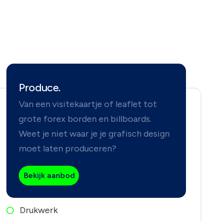
Produce.
Van een visitekaartje of leaflet tot
grote forex borden en billboards.
Weet je niet waar je je grafisch design
moet laten produceren?
Bekijk aanbod
Drukwerk