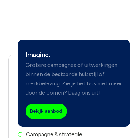
Imagine.
Grotere campagnes of uitwerkingen
binnen de bestaande huisstijl of
merkbeleving. Zie je het bos niet meer
door de bomen? Daag ons uit!
Bekijk aanbod
Campagne & strategie