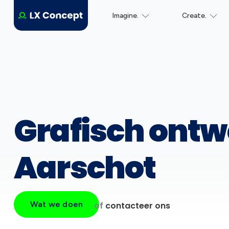
Imagine.
Create.
Grafisch ontw
Aarschot
Wat we doen
of
contacteer ons