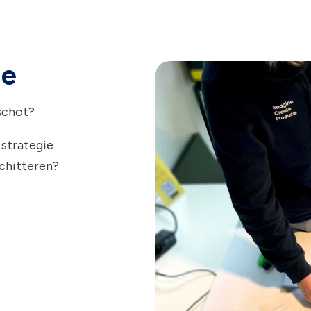
ie
schot?
 strategie
schitteren?