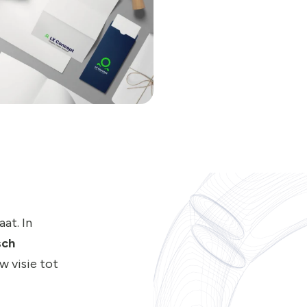
at. In
sch
w visie tot