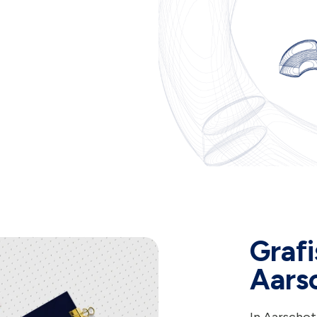
Grafi
Aars
In Aarschot