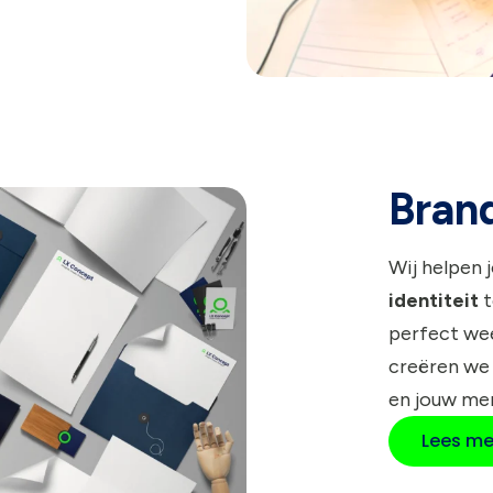
Bran
Wij helpen 
identiteit
t
perfect wee
creëren we
en jouw me
Lees me