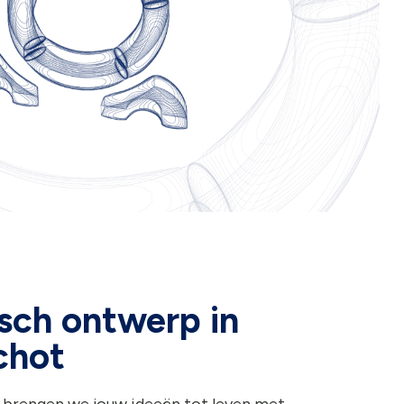
sch ontwerp in
chot
 brengen we jouw ideeën tot leven met