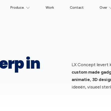
Produce.
Work
Contact
Over
erp in
LX Concept levert 
c
ustom made gadge
animatie, 3D desi
ideeën, visueel ste