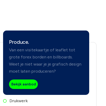
Produce.
Van een visitekaartje of leaflet tot
grote forex borden en billboards.
Weet je niet waar je je grafisch design
moet laten produceren?
Bekijk aanbod
Drukwerk