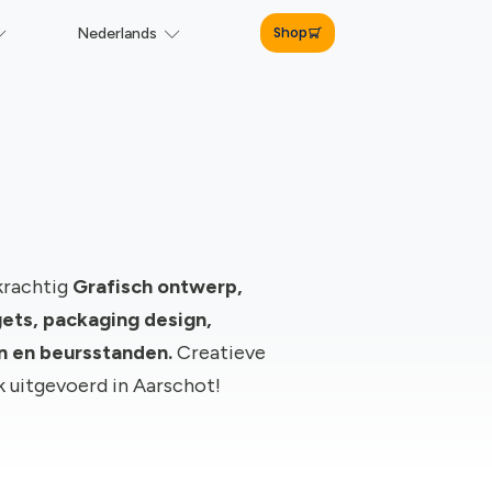
Shop
Nederlands
krachtig
Grafisch ontwerp,
ts, packaging design,
gn en beursstanden.
Creatieve
rk uitgevoerd in Aarschot!