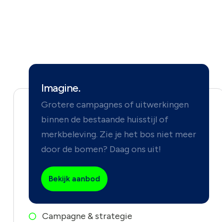
Imagine.
Grotere campagnes of uitwerkingen
binnen de bestaande huisstijl of
merkbeleving. Zie je het bos niet meer
door de bomen? Daag ons uit!
Bekijk aanbod
Campagne & strategie