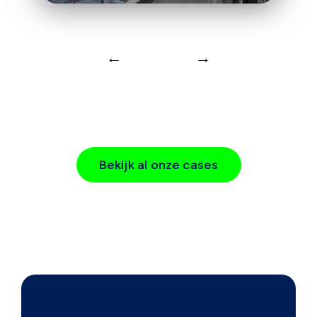
←
→
Bekijk al onze cases