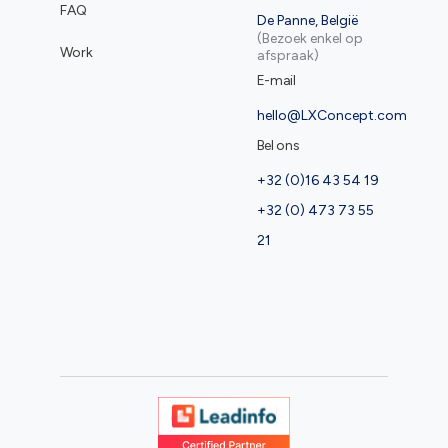
FAQ
De Panne, België
(Bezoek enkel op
Work
afspraak)
E-mail
hello@LXConcept.com
Bel ons
+32 (0)16 43 54 19
+32 (0) 473 73 55
21