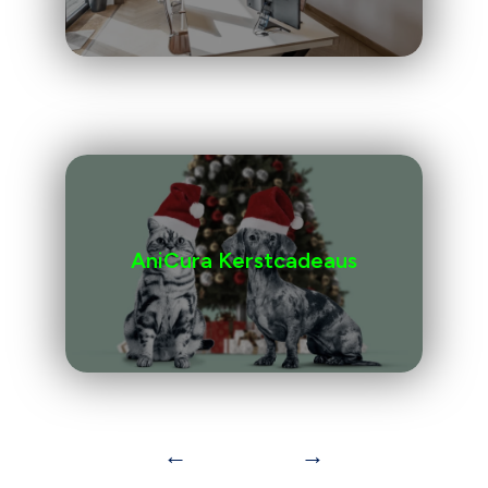
AniCura Kerstcadeaus
←
→