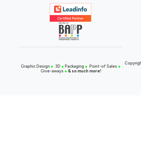
Copyrigh
Graphic Design
●
3D
●
Packaging
●
Point-of Sales
●
Give-aways
●
& so much more!