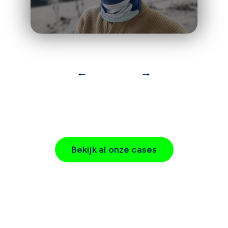
←
→
Bekijk al onze cases