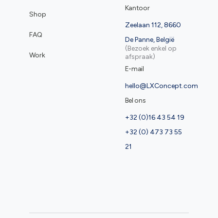
Kantoor
Shop
Zeelaan 112, 8660
FAQ
De Panne, België
(Bezoek enkel op
Work
afspraak)
E-mail
hello@LXConcept.com
Bel ons
+32 (0)16 43 54 19
+32 (0) 473 73 55
21