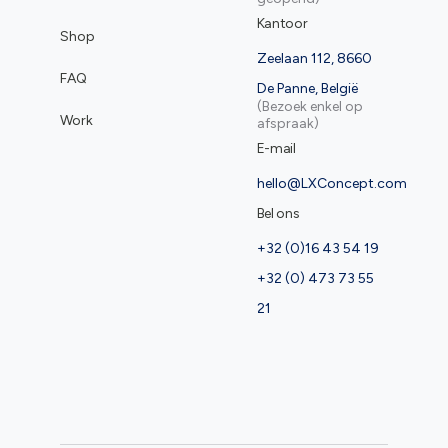
Kantoor
Shop
Zeelaan 112, 8660
FAQ
De Panne, België
(Bezoek enkel op
Work
afspraak)
E-mail
hello@LXConcept.com
Bel ons
+32 (0)16 43 54 19
+32 (0) 473 73 55
21