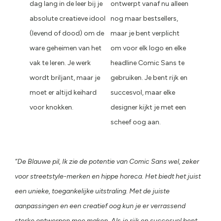
dag lang in de leer bij je
ontwerpt vanaf nu alleen
absolute creatieve idool
nog maar bestsellers,
(levend of dood) om de
maar je bent verplicht
ware geheimen van het
om voor elk logo en elke
vak te leren. Je werk
headline Comic Sans te
wordt briljant, maar je
gebruiken. Je bent rijk en
moet er altijd keihard
succesvol, maar elke
voor knokken.
designer kijkt je met een
scheef oog aan.
“De Blauwe pil, Ik zie de potentie van Comic Sans wel, zeker
voor streetstyle-merken en hippe horeca. Het biedt het juist
een unieke, toegankelijke uitstraling. Met de juiste
aanpassingen en een creatief oog kun je er verrassend
sterke ontwerpen mee maken. Als je rijk en succesvol bent,