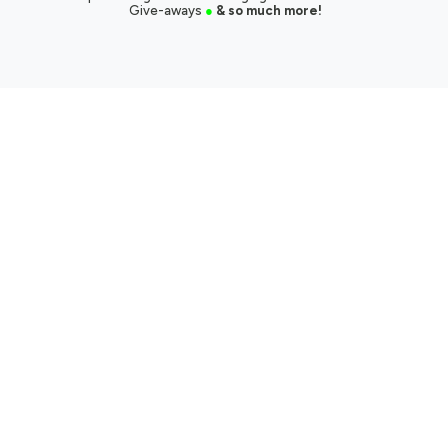
Give-aways
●
& so much more!