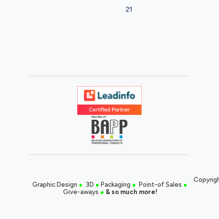
21
Copyrigh
Graphic Design
●
3D
●
Packaging
●
Point-of Sales
●
Give-aways
●
& so much more!