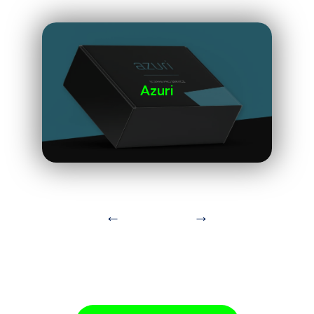
Azuri
←
→