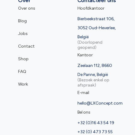
Over
Contacteer ons
Over ons
Hoofdkantoor
Bierbeekstraat 106,
Blog
3052 Oud-Heverlee,
Jobs
België
(Doorlopend
Contact
geopend)
Kantoor
Shop
Zeelaan 112, 8660
FAQ
De Panne, België
(Bezoek enkel op
Work
afspraak)
E-mail
hello@LXConcept.com
Bel ons
+32 (0)16 43 54 19
+32 (0) 473 73 55