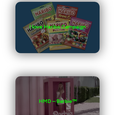
I love Haribo Campaign
HMD – Barbie™️