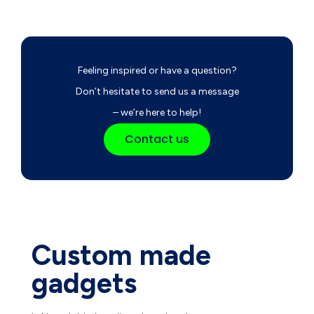
Feeling inspired or have a question?
Don’t hesitate to send us a message
– we’re here to help!
Contact us
Custom made
gadgets