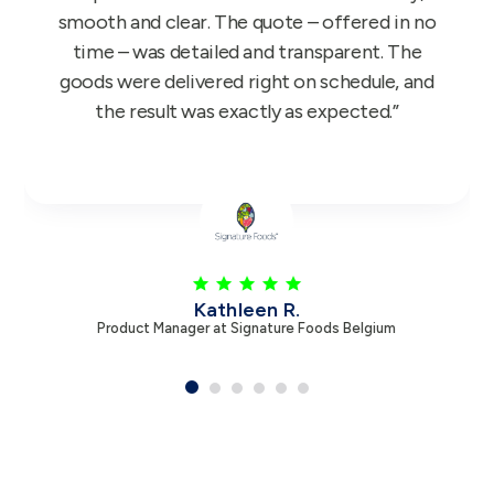
but glowing feedback, so once again thank
you.”
Leen V.
Product Manager at Zambon