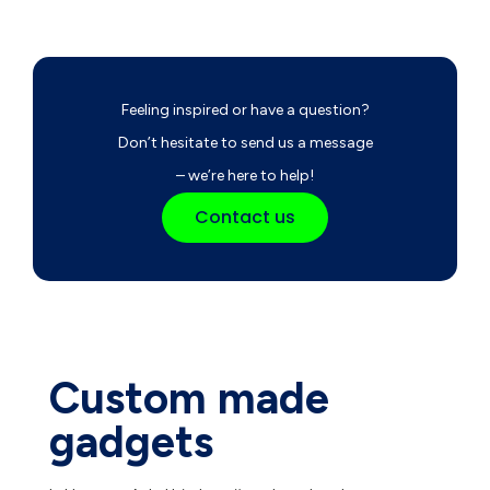
Feeling inspired or have a question?
Don’t hesitate to send us a message
– we’re here to help!
Contact us
Custom made
gadgets