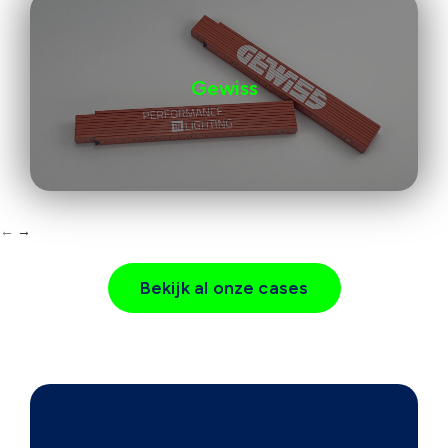
Gewiss
←
→
Bekijk al onze cases