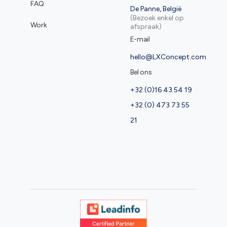
FAQ
De Panne, België
(Bezoek enkel op
Work
afspraak)
E-mail
hello@LXConcept.com
Bel ons
+32 (0)16 43 54 19
+32 (0) 473 73 55
21