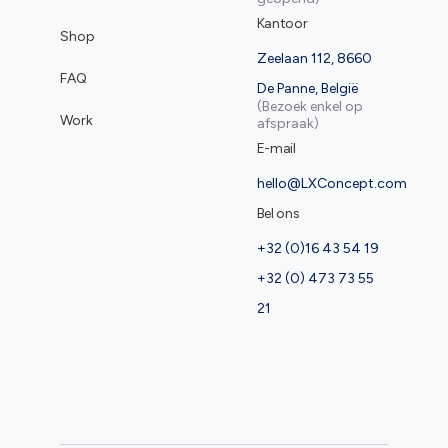
Kantoor
Shop
Zeelaan 112, 8660
FAQ
De Panne, België
(Bezoek enkel op
Work
afspraak)
E-mail
hello@LXConcept.com
Bel ons
+32 (0)16 43 54 19
+32 (0) 473 73 55
21