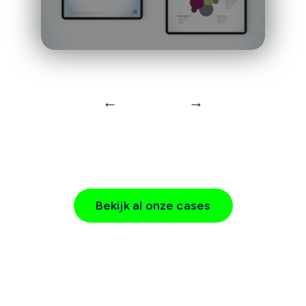
←
→
Bekijk al onze cases