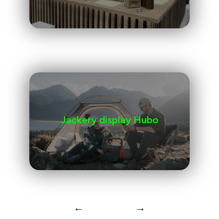
Jackery display Hubo
←
→