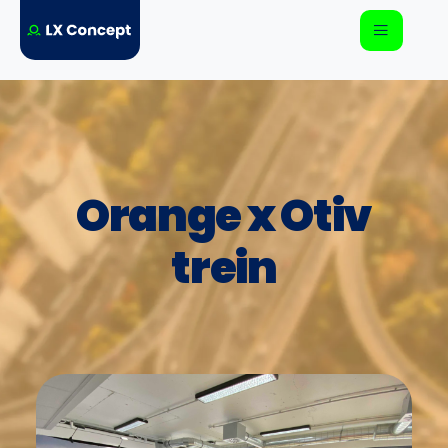
Orange x Otiv
trein