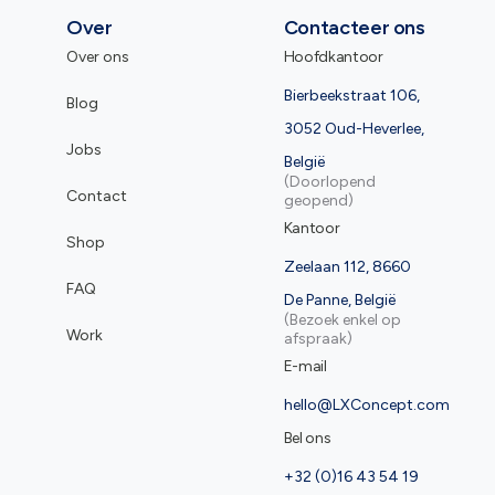
Over
Contacteer ons
Over ons
Hoofdkantoor
Bierbeekstraat 106,
Blog
3052 Oud-Heverlee,
Jobs
België
(Doorlopend
Contact
geopend)
Kantoor
Shop
Zeelaan 112, 8660
FAQ
De Panne, België
(Bezoek enkel op
Work
afspraak)
E-mail
hello@LXConcept.com
Bel ons
+32 (0)16 43 54 19