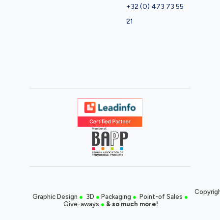
+32 (0) 473 73 55
21
Copyrigh
Graphic Design
●
3D
●
Packaging
●
Point-of Sales
●
Give-aways
●
& so much more!