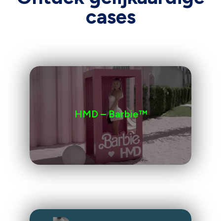
cases
HMD – Barbie™️