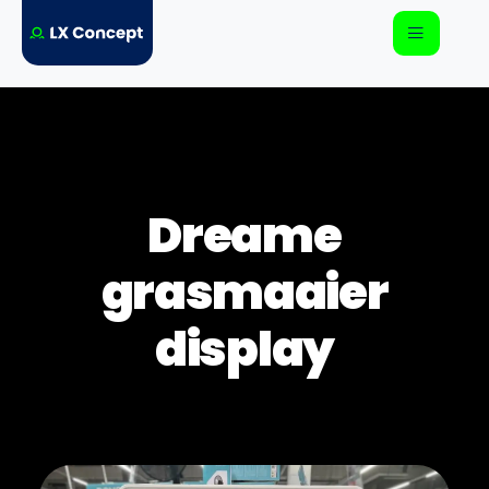
Dreame
grasmaaier
display