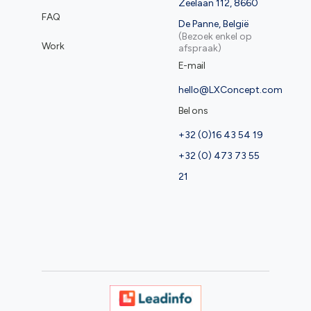
Zeelaan 112, 8660
FAQ
De Panne, België
(Bezoek enkel op
Work
afspraak)
E-mail
hello@LXConcept.com
Bel ons
+32 (0)16 43 54 19
+32 (0) 473 73 55
21