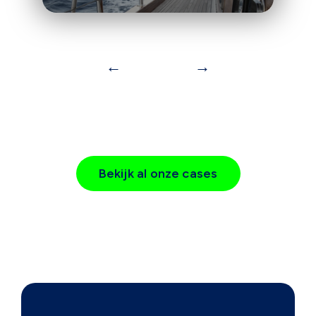
←
→
Bekijk al onze cases