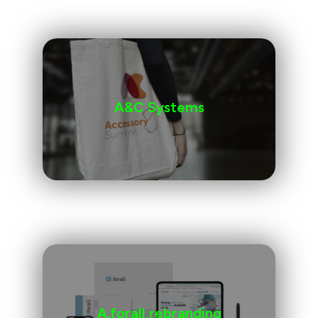
A&C Systems
A.forall rebranding