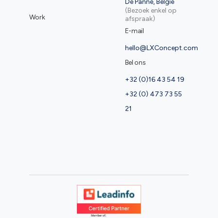
De Panne, België
(Bezoek enkel op
Work
afspraak)
E-mail
hello@LXConcept.com
Bel ons
+32 (0)16 43 54 19
+32 (0) 473 73 55
21