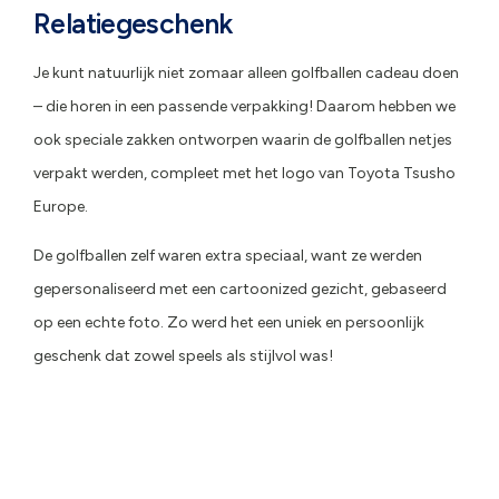
Relatiegeschenk
Je kunt natuurlijk niet zomaar alleen golfballen cadeau doen
– die horen in een passende verpakking! Daarom hebben we
ook speciale zakken ontworpen waarin de golfballen netjes
verpakt werden, compleet met het logo van Toyota Tsusho
Europe.
De golfballen zelf waren extra speciaal, want ze werden
gepersonaliseerd met een cartoonized gezicht, gebaseerd
op een echte foto. Zo werd het een uniek en persoonlijk
geschenk dat zowel speels als stijlvol was!
Custom made golfballen
Custom made zakjes