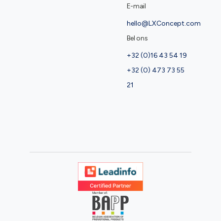
E-mail
hello@LXConcept.com
Bel ons
+32 (0)16 43 54 19
+32 (0) 473 73 55
21