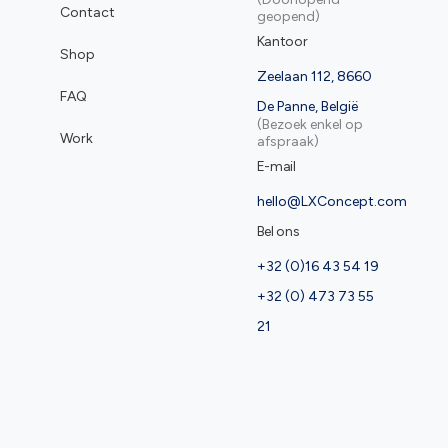
Contact
geopend)
Kantoor
Shop
Zeelaan 112, 8660
FAQ
De Panne, België
(Bezoek enkel op
Work
afspraak)
E-mail
hello@LXConcept.com
Bel ons
+32 (0)16 43 54 19
+32 (0) 473 73 55
21