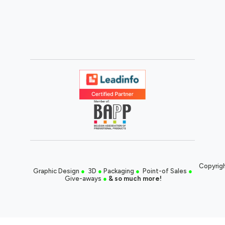
Copyrigh
Graphic Design
●
3D
●
Packaging
●
Point-of Sales
●
Give-aways
●
& so much more!