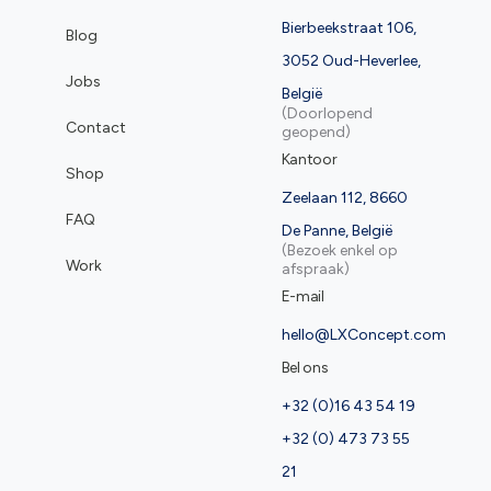
Bierbeekstraat 106,
Blog
3052 Oud-Heverlee,
Jobs
België
(Doorlopend
Contact
geopend)
Kantoor
Shop
Zeelaan 112, 8660
FAQ
De Panne, België
(Bezoek enkel op
Work
afspraak)
E-mail
hello@LXConcept.com
Bel ons
+32 (0)16 43 54 19
+32 (0) 473 73 55
21