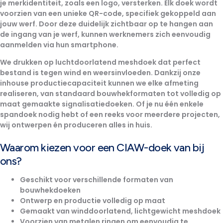
je merkidentiteit, zoals een logo, versterken. Elk doek wordt
voorzien van een
unieke QR-code
, specifiek gekoppeld aan
jouw werf. Door deze duidelijk zichtbaar op te hangen aan
de ingang van je werf, kunnen werknemers zich eenvoudig
aanmelden via hun smartphone.
We drukken op
luchtdoorlatend meshdoek
dat perfect
bestand is tegen wind en weersinvloeden. Dankzij onze
inhouse productiecapaciteit kunnen we
elke afmeting
realiseren
, van standaard bouwhekformaten tot volledig op
maat gemaakte signalisatiedoeken. Of je nu één enkele
spandoek nodig hebt of een reeks voor meerdere projecten,
wij ontwerpen én produceren alles in huis.
Waarom kiezen voor een CIAW-doek van bij
ons?
Geschikt voor verschillende formaten van
bouwhekdoeken
Ontwerp en productie volledig op maat
Gemaakt van
winddoorlatend, lichtgewicht meshdoek
Voorzien van
metalen ringen om eenvoudig te