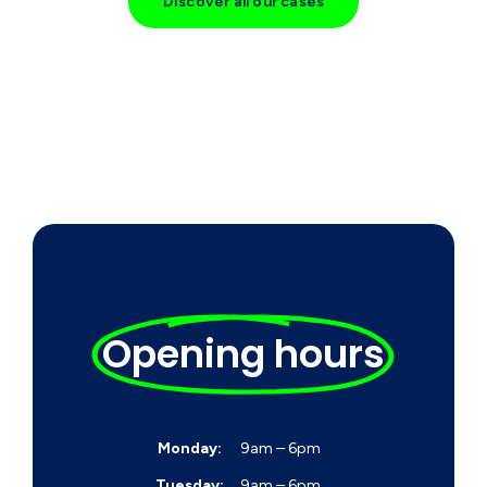
Discover all our cases
Opening hours
Monday:
9am – 6pm
Tuesday:
9am – 6pm