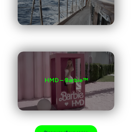
HMD – Barbie™️