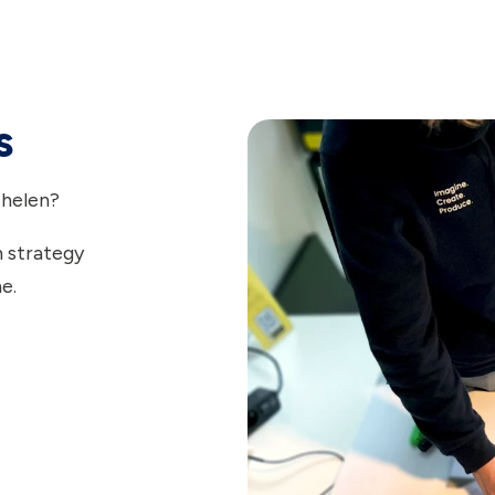
s
chelen?
m strategy
e.