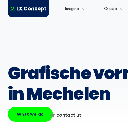
Imagine.
Create.
Grafische vo
in Mechelen
What we do
or
contact us