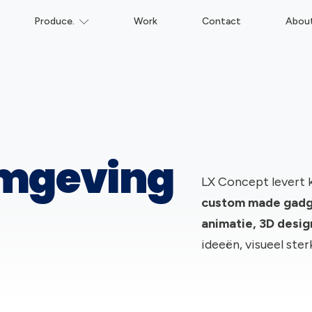
Produce.
Work
Contact
Abou
rmgeving
LX Concept levert 
c
ustom made gadge
animatie, 3D desi
ideeën, visueel ste