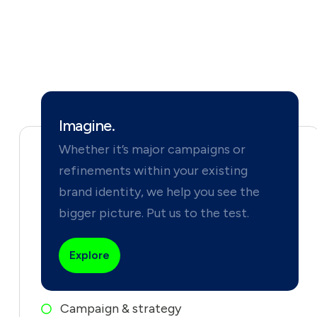
Imagine.
Whether it’s major campaigns or
refinements within your existing
brand identity, we help you see the
bigger picture. Put us to the test.
Explore
Campaign & strategy