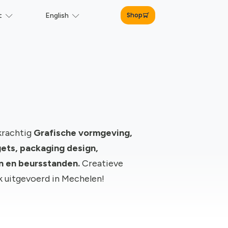
Shop
t
English
krachtig
Grafische vormgeving,
ts, packaging design,
gn en beursstanden.
Creatieve
rk uitgevoerd in Mechelen!