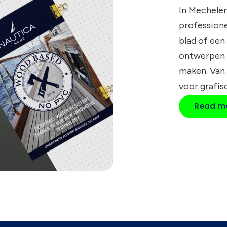
In Mechele
profession
blad of een
ontwerpen 
maken. Van
voor grafis
Read mo