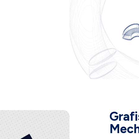
Graf
Mech