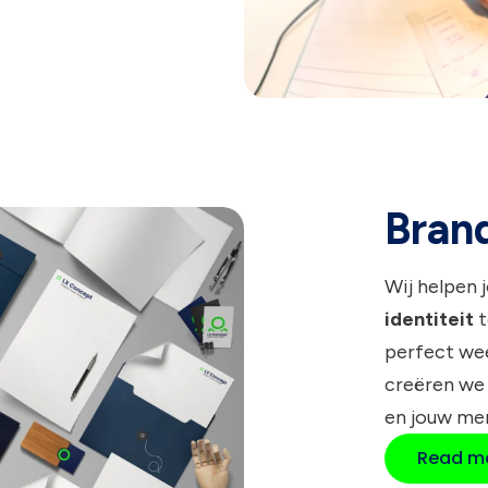
Bran
Wij helpen 
identiteit
t
perfect wee
creëren we
en jouw me
Read mo