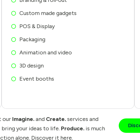
Branding & roll-out
Custom made gadgets
POS & Display
Packaging
Animation and video
3D design
Event booths
t our
Imagine.
and
Create.
services and
Disc
bring your ideas to life.
Produce.
is much
tion alone. Discover it here.