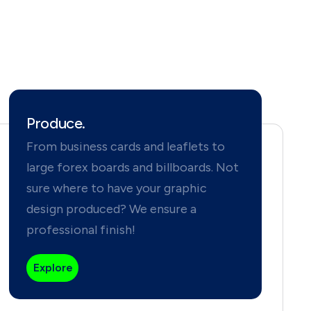
Produce.
From business cards and leaflets to
large forex boards and billboards. Not
sure where to have your graphic
design produced? We ensure a
professional finish!
Explore